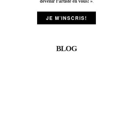
.
devenir l’artiste en vous! »
JE M’INSCRIS!
BLOG
ART
/
ARTISTE PEINTRE
/
LÂCHER-PRISE
/
MOTIVATION
/
PEINTURE ACRYLIQUE
/
PROCESSUS ARTISTIQUE
Faut-il travailler sur plusieurs toiles en même temps ?
30/07/2026