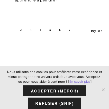
apprendre à peindre?
1
2
3
4
5
6
7
Page 1 of 7
2013-2026 © Copyright Aurélie Barbe (LiliFlore) -
Nous utilisons des cookies pour améliorer votre expérience et
Photos:
Bruno Larue
et Aurélie Barbe. Lire la
politique
mieux partager notre univers artistique avec vous. Acceptez-
de confidentialité
et les
mentions légales et conditions
les pour nous aider à continuer ! [
En savoir plus
]
générales de vente.
Contenus protégés. Aucune
ACCEPTER (MERCI!)
utilisation pour l’entraînement, la génération ou
l’exploitation par intelligence artificielle n’est autorisée
REFUSER (SNIF)
sans consentement écrit.