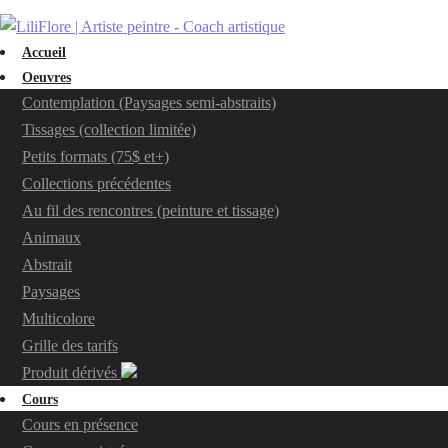
Accueil
Oeuvres
Contemplation (Paysages semi-abstraits)
Tissages (collection limitée)
Petits formats (75$ et+)
Collections précédentes
Au fil des rencontres (peinture et tissage)
Animaux
Abstrait
Paysages
Multicolore
Grille des tarifs
Produit dérivés
Cours
Cours en présence