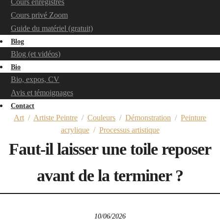
Cours enregistrés
Cours privé Zoom
Guide du matériel (gratuit)
Blog
Blog (et vidéos)
Bio
Bio, expos, CV
Avis et témoignages
Contact
Art
/
Artiste Peintre
/
Couleurs
/
Démonstration
/
Peinture
acrylique
/
Processus artistique
Faut-il laisser une toile reposer
avant de la terminer ?
10/06/2026