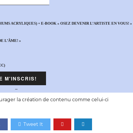
UMS ACRYLIQUES) + E-BOOK « OSEZ DEVENIR L’ARTISTE EN VOUS! »
E L’ÂME! »
EC)
–
rager la création de contenu comme celui-ci
k
Tweet It