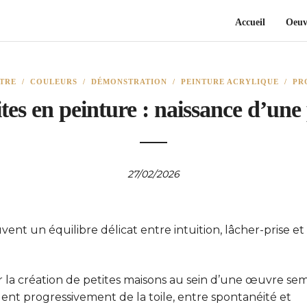
Accueil
Oeuv
NTRE
/
COULEURS
/
DÉMONSTRATION
/
PEINTURE ACRYLIQUE
/
PR
es en peinture : naissance d’une 
27/02/2026
vent un équilibre délicat entre intuition, lâcher-prise et
 la création de petites maisons au sein d’une œuvre sem
nt progressivement de la toile, entre spontanéité et