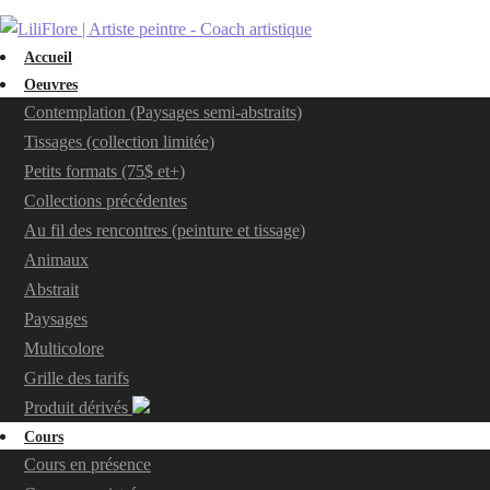
Accueil
Oeuvres
Contemplation (Paysages semi-abstraits)
Tissages (collection limitée)
Petits formats (75$ et+)
Collections précédentes
Au fil des rencontres (peinture et tissage)
Animaux
Abstrait
Paysages
Multicolore
Grille des tarifs
Produit dérivés
Cours
Cours en présence