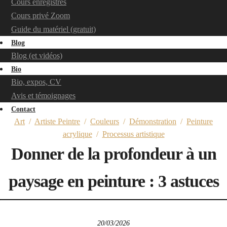
Cours enregistrés
Cours privé Zoom
Guide du matériel (gratuit)
Blog
Blog (et vidéos)
Bio
Bio, expos, CV
Avis et témoignages
Contact
Art
/
Artiste Peintre
/
Couleurs
/
Démonstration
/
Peinture
acrylique
/
Processus artistique
Donner de la profondeur à un
paysage en peinture : 3 astuces
20/03/2026