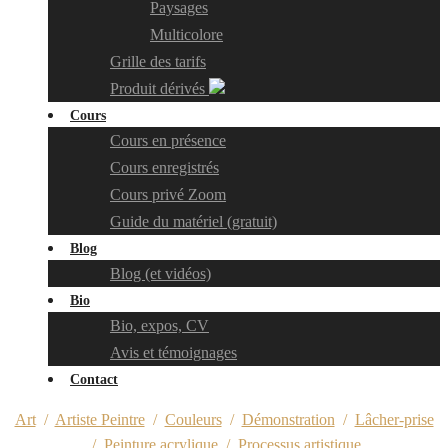
Paysages
Multicolore
Grille des tarifs
Produit dérivés
Cours
Cours en présence
Cours enregistrés
Cours privé Zoom
Guide du matériel (gratuit)
Blog
Blog (et vidéos)
Bio
Bio, expos, CV
Avis et témoignages
Contact
Art
/
Artiste Peintre
/
Couleurs
/
Démonstration
/
Lâcher-prise
/
Peinture acrylique
/
Processus artistique