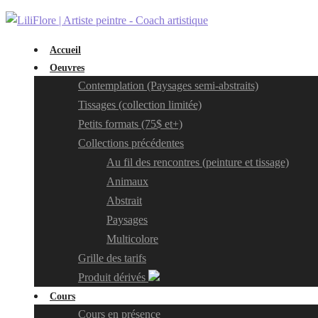
Accueil
Oeuvres
Contemplation (Paysages semi-abstraits)
Tissages (collection limitée)
Petits formats (75$ et+)
Collections précédentes
Au fil des rencontres (peinture et tissage)
Animaux
Abstrait
Paysages
Multicolore
Grille des tarifs
Produit dérivés
Cours
Cours en présence