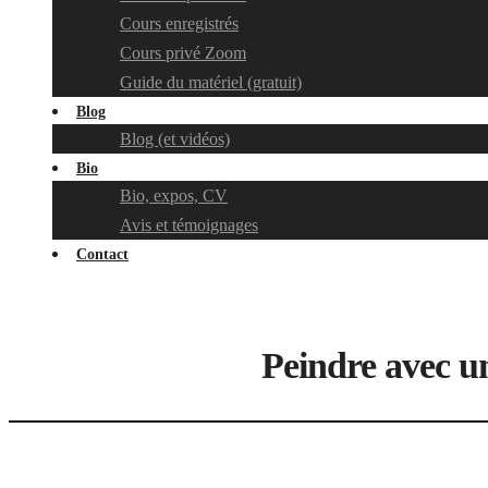
Cours enregistrés
Cours privé Zoom
Guide du matériel (gratuit)
Blog
Blog (et vidéos)
Bio
Bio, expos, CV
Avis et témoignages
Contact
Peindre avec un