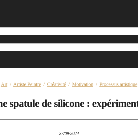
Art
/
Artiste Peintre
/
Créativité
/
Motivation
/
Processus artistique
e spatule de silicone : expériment
27/09/2024