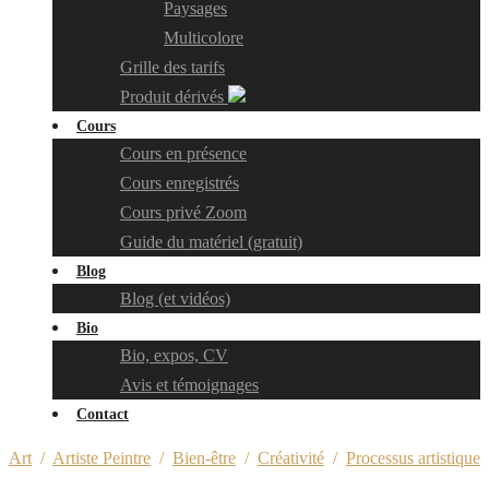
Paysages
Multicolore
Grille des tarifs
Produit dérivés
Cours
Cours en présence
Cours enregistrés
Cours privé Zoom
Guide du matériel (gratuit)
Blog
Blog (et vidéos)
Bio
Bio, expos, CV
Avis et témoignages
Contact
Art
/
Artiste Peintre
/
Bien-être
/
Créativité
/
Processus artistique