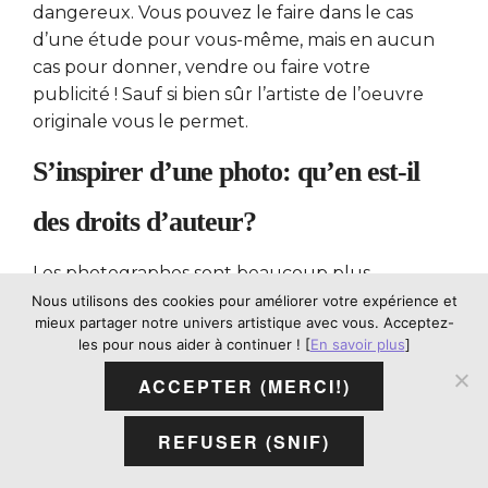
dangereux. Vous pouvez le faire dans le cas
d’une étude pour vous-même, mais en aucun
cas pour donner, vendre ou faire votre
publicité ! Sauf si bien sûr l’artiste de l’oeuvre
originale vous le permet.
S’inspirer d’une photo: qu’en est-il
des droits d’auteur?
Les photographes sont beaucoup plus
généreux que les artistes peintres sur ce point.
Nous utilisons des cookies pour améliorer votre expérience et
mieux partager notre univers artistique avec vous. Acceptez-
Tout d’abord, parce que la plupart du temps, ils
les pour nous aider à continuer ! [
En savoir plus
]
prennent des photos de la nature, qui ne
demande pas d’autorisation. Mais aussi parce
ACCEPTER (MERCI!)
que s’ils souhaitent vendre leurs images, ils
peuvent en vendre plusieurs exemplaires alors
REFUSER (SNIF)
qu’un artiste peintre ne peut en vendre qu’un