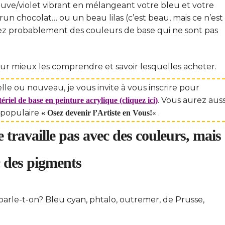
auve/violet vibrant en mélangeant votre bleu et votre
n chocolat… ou un beau lilas (c’est beau, mais ce n’est
vez probablement des couleurs de base qui ne sont pas
ur mieux les comprendre et savoir lesquelles acheter.
le ou nouveau, je vous invite à vous inscrire pour
. Vous aurez auss
iel de base en peinture acrylique (cliquez ici)
 populaire
« .
« Osez devenir l’Artiste en Vous!
 travaille pas avec des couleurs, mais
 des pigments
 parle-t-on? Bleu cyan, phtalo, outremer, de Prusse,