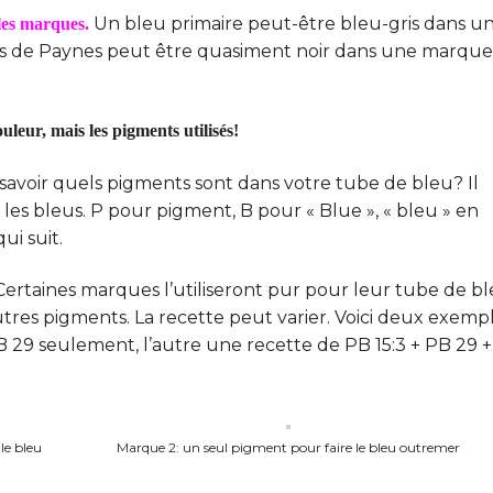
Un bleu primaire peut-être bleu-gris dans u
les marques.
is de Paynes peut être quasiment noir dans une marque
uleur, mais les pigments utilisés!
avoir quels pigments sont dans votre tube de bleu? Il
 les bleus. P pour pigment, B pour « Blue », « bleu » en
ui suit.
Certaines marques l’utiliseront pur pour leur tube de b
tres pigments. La recette peut varier. Voici deux exemp
B 29 seulement, l’autre une recette de PB 15:3 + PB 29 +
le bleu
Marque 2: un seul pigment pour faire le bleu outremer