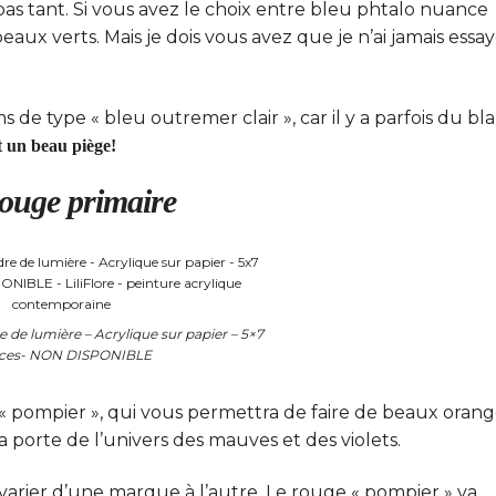
 pas tant. Si vous avez le choix entre bleu phtalo nuance
aux verts. Mais je dois vous avez que je n’ai jamais essa
e type « bleu outremer clair », car il y a parfois du bl
st un beau piège!
rouge primaire
 de lumière – Acrylique sur papier – 5×7
ces- NON DISPONIBLE
 « pompier », qui vous permettra de faire de beaux orang
la porte de l’univers des mauves et des violets.
rier d’une marque à l’autre. Le rouge « pompier » va