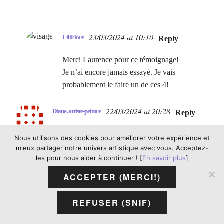
23/03/2024 at 10:10
LiliFlore
Reply
Merci Laurence pour ce témoignage!
Je n’ai encore jamais essayé. Je vais
probablement le faire un de ces 4!
22/03/2024 at 20:28
Diane, artiste-peintre
Reply
Merci pour infos sur « choisir la peinture à
Nous utilisons des cookies pour améliorer votre expérience et
l’huile ou à l’acrylique. Votre premier article
mieux partager notre univers artistique avec vous. Acceptez-
les pour nous aider à continuer ! [
En savoir plus
]
me réjouit beaucoup, et confirme ce que je
transmets à ma clientele. Beau travail de
ACCEPTER (MERCI!)
recherche, d’expériencesey de sensibilisation.
J’attends avec impatience votre second
REFUSER (SNIF)
article.