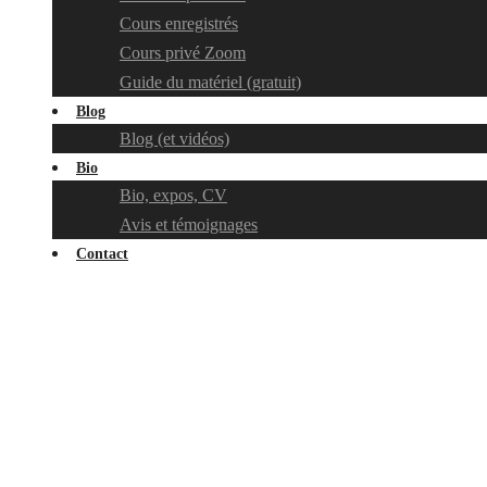
Cours enregistrés
Cours privé Zoom
Guide du matériel (gratuit)
Blog
Blog (et vidéos)
Bio
Bio, expos, CV
Avis et témoignages
Contact