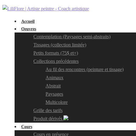
Accueil
Oeuvres
Contemplation (Paysages semi-abstraits)
Tissages (collection limitée)
Petits formats (75$ et+)
Collections précédentes
Au fil des rencontres (peinture et tissage)
Animaux
Abstrait
Paysages
Multicolore
Grille des tarifs
Produit dérivés
Cours
Cours en présence