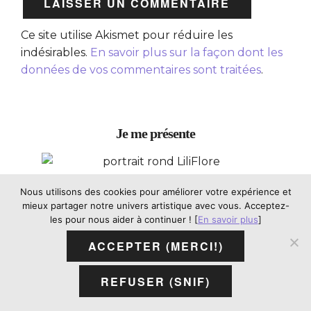
Ce site utilise Akismet pour réduire les
indésirables.
En savoir plus sur la façon dont les
données de vos commentaires sont traitées
.
Je me présente
Bonjour et bienvenue sur mon blog!
Nous utilisons des cookies pour améliorer votre expérience et
mieux partager notre univers artistique avec vous. Acceptez-
Je m'appelle Aurélie mais tout le monde
les pour nous aider à continuer ! [
En savoir plus
]
me connaît sous mon nom d'artiste,
ACCEPTER (MERCI!)
LiliFlore. Vous trouverez ici autant des
conseils pour votre pratique artistique
REFUSER (SNIF)
que des réflexions sur l'art. J'adore vous
partager ce que j'apprends.