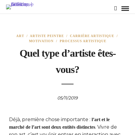
ART
/
ARTISTE PEINTRE
/
CARRIÈRE ARTISTIQUE
/
MOTIVATION
/
PROCESSUS ARTISTIQUE
Quel type d’artiste êtes-
vous?
05/11/2019
Déjà, première chose importante :
l’art et le
. Vivre de
marché de l’art sont deux entités distinctes
son art, c’est vouloir entrer en interaction avec