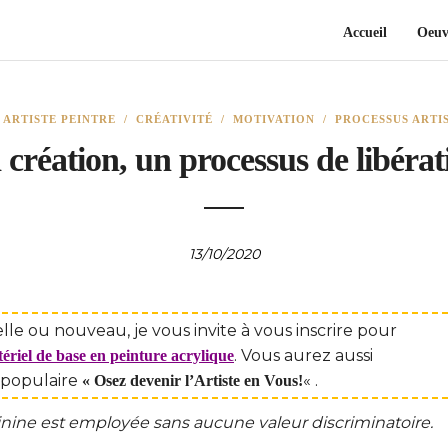
Accueil
Oeuv
/
ARTISTE PEINTRE
/
CRÉATIVITÉ
/
MOTIVATION
/
PROCESSUS ARTI
 création, un processus de libérat
13/10/2020
le ou nouveau, je vous invite à vous inscrire pour
. Vous aurez aussi
iel de base en peinture acrylique
 populaire
« .
« Osez devenir l’Artiste en Vous!
éminine est employée sans aucune valeur discriminatoire.