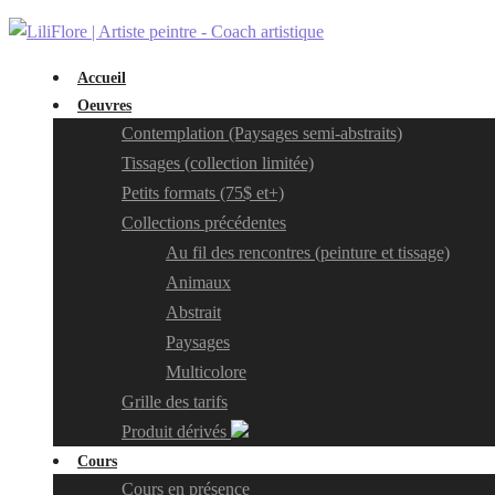
Accueil
Oeuvres
Contemplation (Paysages semi-abstraits)
Tissages (collection limitée)
Petits formats (75$ et+)
Collections précédentes
Au fil des rencontres (peinture et tissage)
Animaux
Abstrait
Paysages
Multicolore
Grille des tarifs
Produit dérivés
Cours
Cours en présence