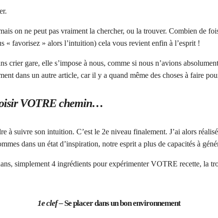
er.
er, mais on ne peut pas vraiment la chercher, ou la trouver. Combien de f
« favorisez » alors l’intuition) cela vous revient enfin à l’esprit !
 sans crier gare, elle s’impose à nous, comme si nous n’avions absolumen
ement dans un autre article, car il y a quand même des choses à faire po
 choisir VOTRE chemin…
dre à suivre son intuition. C’est le 2e niveau finalement. J’ai alors réalis
ommes dans un état d’inspiration, notre esprit a plus de capacités à génér
dans, simplement 4 ingrédients pour expérimenter VOTRE recette, la trou
1e clef
–
Se placer dans un bon environnement