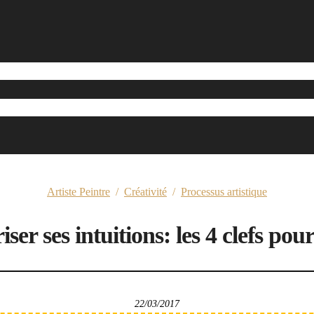
Artiste Peintre
/
Créativité
/
Processus artistique
iser ses intuitions: les 4 clefs p
22/03/2017