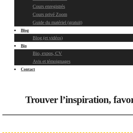
Cours enregistrés
Cours privé Zoom
Guide du matériel (gratuit)
Blog
Blog (et vidéos)
Bio
Bio, expos, CV
Avis et témoignages
Contact
Trouver l’inspiration, favor