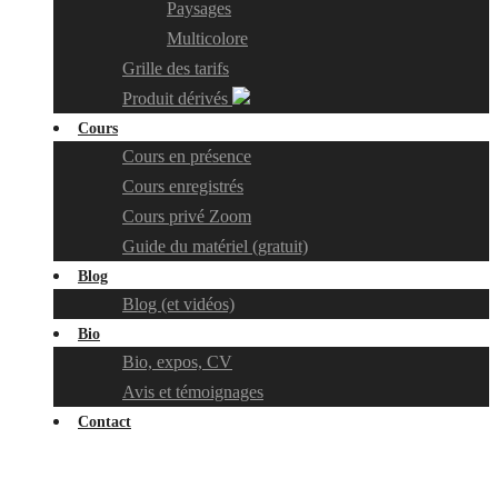
Paysages
Multicolore
Grille des tarifs
Produit dérivés
Cours
Cours en présence
Cours enregistrés
Cours privé Zoom
Guide du matériel (gratuit)
Blog
Blog (et vidéos)
Bio
Bio, expos, CV
Avis et témoignages
Contact