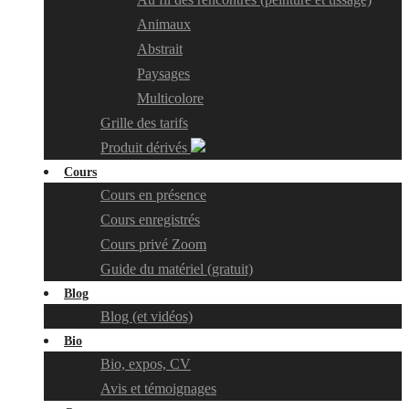
Animaux
Abstrait
Paysages
Multicolore
Grille des tarifs
Produit dérivés
Cours
Cours en présence
Cours enregistrés
Cours privé Zoom
Guide du matériel (gratuit)
Blog
Blog (et vidéos)
Bio
Bio, expos, CV
Avis et témoignages