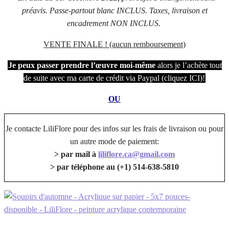
préavis. Passe-partout blanc INCLUS. Taxes, livraison et
encadrement NON INCLUS.
VENTE FINALE ! (aucun remboursement)
Je peux passer prendre l’œuvre moi-même
alors je l’achète tout
de suite avec ma carte de crédit via Paypal (cliquez ICI)!
OU
Je contacte LiliFlore pour des infos sur les frais de livraison ou pour
un autre mode de paiement:
> par mail à
liliflore.ca@gmail.com
> par téléphone au (+1) 514-638-5810