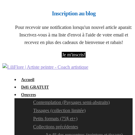
Inscription au blog
Pour recevoir une notification lorsqu'un nouvel article aparait:
Inscrivez-vous à ma liste d'envoi à l'aide de votre email et
recevez en plus des cadeaux de bienvenue et rabais!
Je m'inscris!
Accueil
Défi GRATUIT
Oeuvres
Contemplation (Paysages semi-abstraits)
Tissages (collection limitée)
Petits formats (75$ et+)
Collections précédentes
Au fil des rencontres (peinture et tissage)