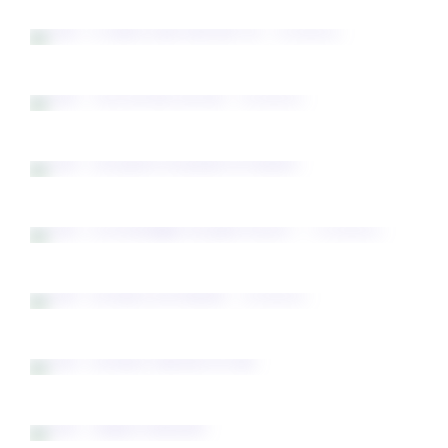
Toile "À l'aube d'une nouvelle vie" VENDUE
Toile "Vivre un soir à la fois" VENDUE
Toile "Une pincée de poudre de lumière"
Toile "Et la montagne me parle encore!" -
VENDUE
Toile "La source du bonheur" VENDUE
Toile "La douce fraîcheur de mai"
Toile "Soupirs d'automne"