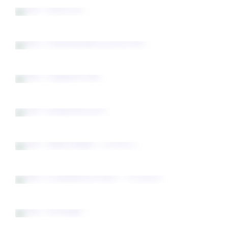
Toile "Nuit de feu"
Toile "Je sais bien que tu es avec moi"
Toile "Un grain de folie"
Toile "Au pays des rêves"
Toile "Timide tempête" VENDUE
Toile "Le murmure de l'hiver" - VENDUE
Toile "Il est temps"